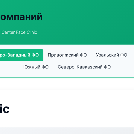
компаний
 Center Face Clinic
ро-Западный ФО
Приволжский ФО
Уральский ФО
Южный ФО
Северо-Кавказский ФО
ic