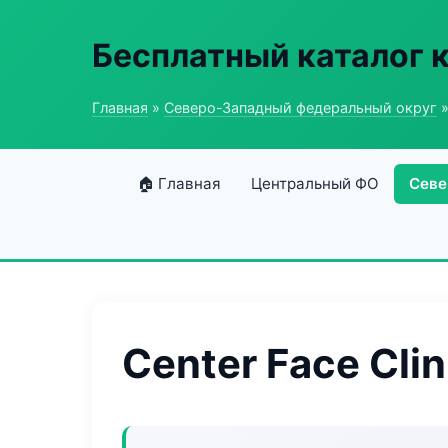
Бесплатный каталог 
Главная
»
Северо-Западный федеральный округ
»
🏠 Главная
Центральный ФО
Севе
Center Face Clin