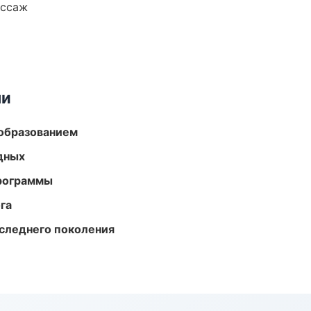
ассаж
ми
образованием
одных
программы
га
следнего поколения