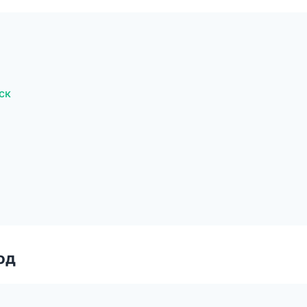
ск
од