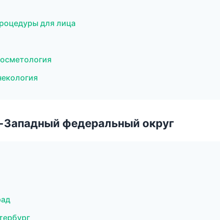
роцедуры для лица
 косметология
некология
о-Западный федеральный округ
рад
тербург