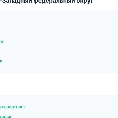
о-Западный федеральный округ
рг
ск
ижневартовск
бирск