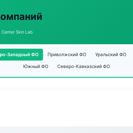
компаний
 Center Skin Lab
ро-Западный ФО
Приволжский ФО
Уральский ФО
Южный ФО
Северо-Кавказский ФО