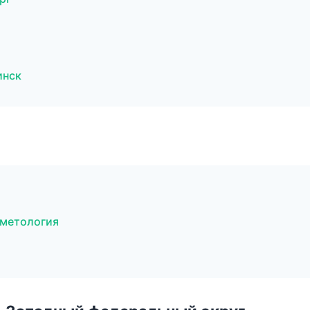
инск
сметология