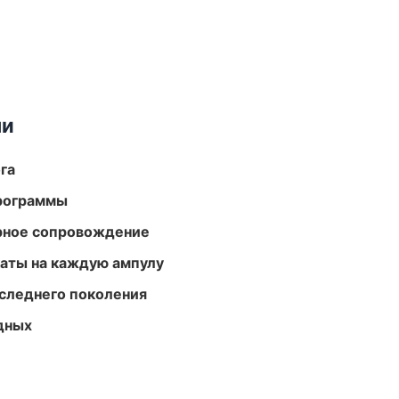
ми
га
программы
урное сопровождение
аты на каждую ампулу
следнего поколения
одных