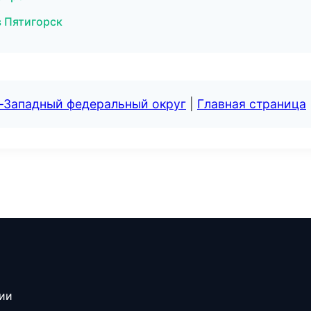
в Пятигорск
о-Западный федеральный округ
|
Главная страница
сии