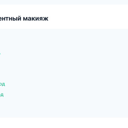
ентный макияж
д
од
од