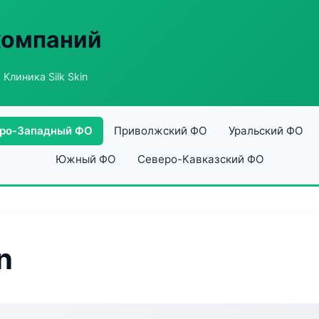
компаний
 Клиника Silk Skin
ро-Западный ФО
Приволжский ФО
Уральский ФО
Южный ФО
Северо-Кавказский ФО
n