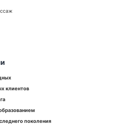
ассаж
ми
одных
ых клиентов
га
образованием
следнего поколения