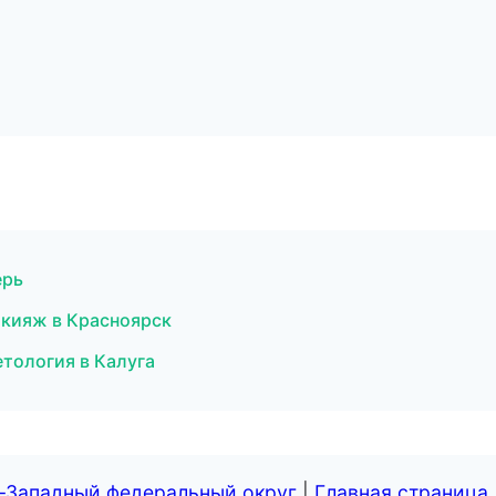
ерь
акияж в Красноярск
етология в Калуга
о-Западный федеральный округ
|
Главная страница