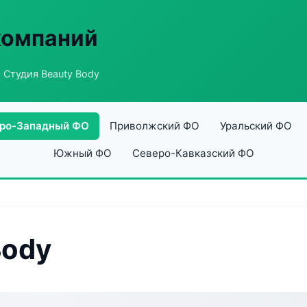
компаний
 Студия Beauty Body
ро-Западный ФО
Приволжский ФО
Уральский ФО
Южный ФО
Северо-Кавказский ФО
Body