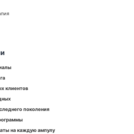
апия
ми
риалы
га
ых клиентов
одных
следнего поколения
программы
аты на каждую ампулу