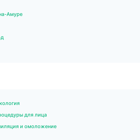
-на-Амуре
од
екология
роцедуры для лица
пиляция и омоложение