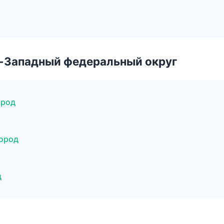
о-Западный федеральный округ
ород
город
д