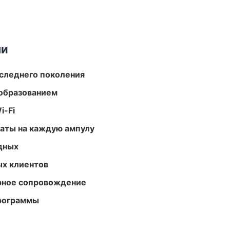
ми
следнего поколения
образованием
i-Fi
аты на каждую ампулу
одных
ых клиентов
урное сопровождение
программы