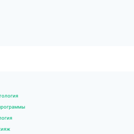
етология
 программы
логия
акияж