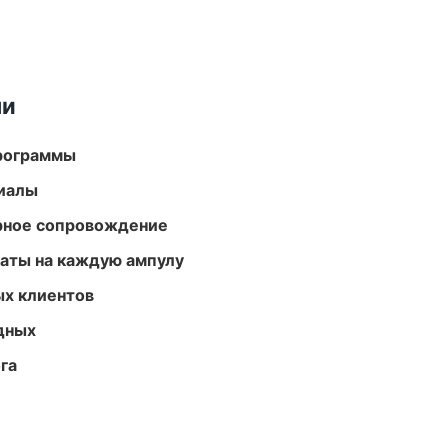
ми
программы
риалы
урное сопровождение
аты на каждую ампулу
ых клиентов
одных
га