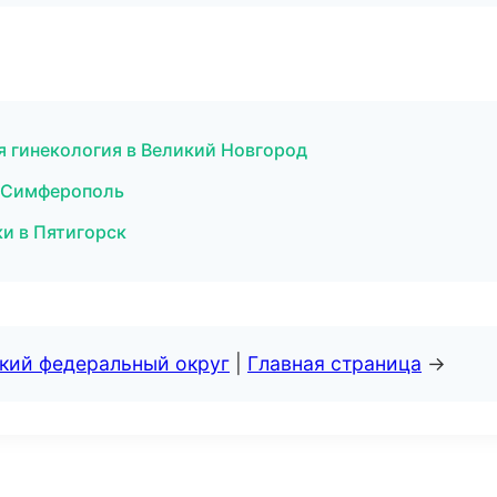
я гинекология в Великий Новгород
в Симферополь
ки в Пятигорск
ский федеральный округ
|
Главная страница
→