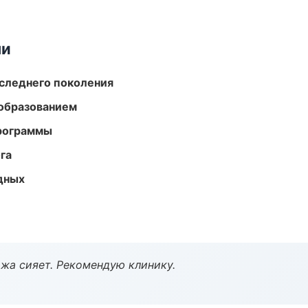
ми
следнего поколения
образованием
программы
га
одных
жа сияет. Рекомендую клинику.