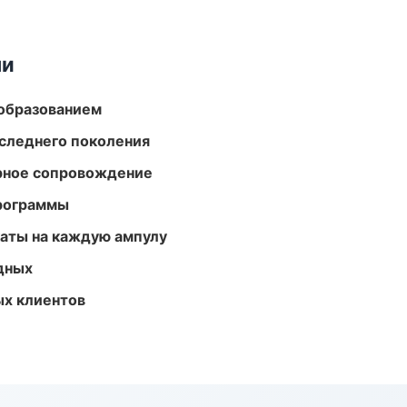
ми
образованием
следнего поколения
урное сопровождение
программы
аты на каждую ампулу
одных
ых клиентов