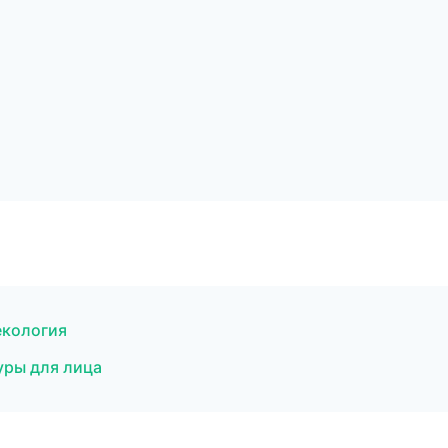
екология
уры для лица