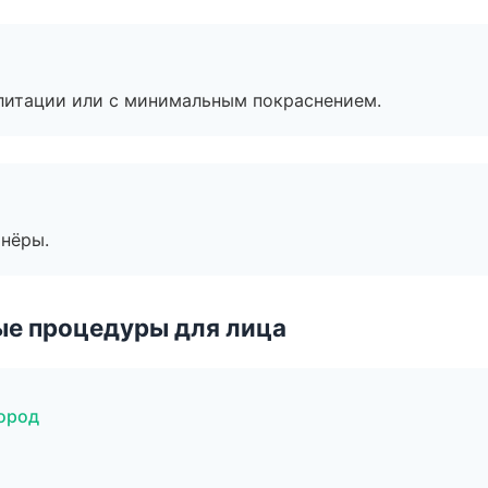
литации или с минимальным покраснением.
тнёры.
ые процедуры для лица
город