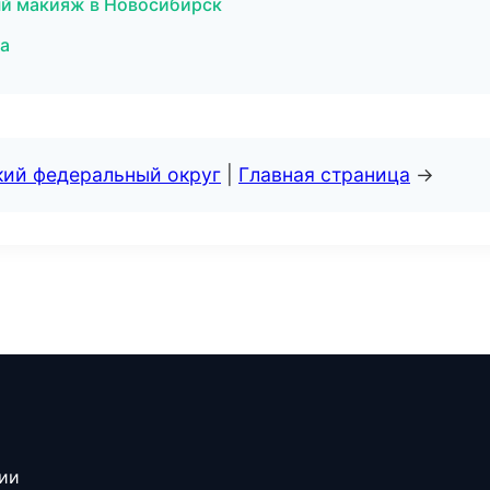
ый макияж в Новосибирск
ва
кий федеральный округ
|
Главная страница
→
сии