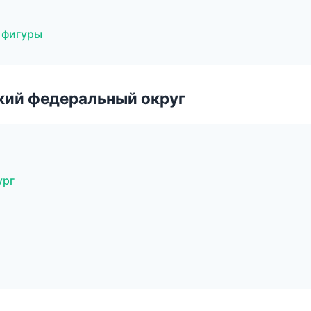
я фигуры
ский федеральный округ
ург