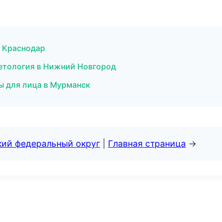
в Краснодар
метология в Нижний Новгород
ы для лица в Мурманск
кий федеральный округ
|
Главная страница
→