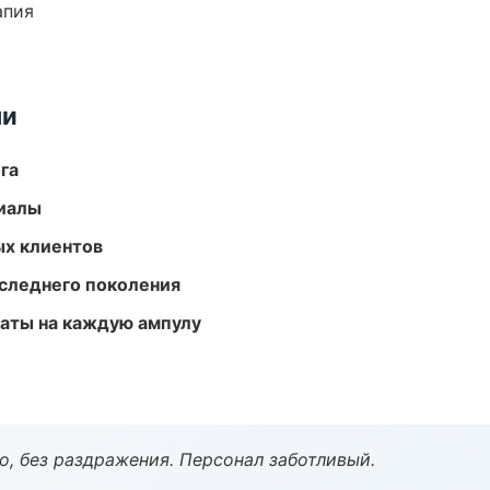
апия
ми
га
риалы
ых клиентов
следнего поколения
аты на каждую ампулу
, без раздражения. Персонал заботливый.