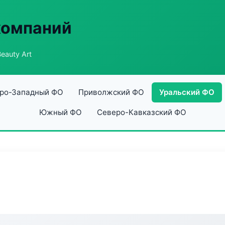
компаний
eauty Art
ро-Западный ФО
Приволжский ФО
Уральский ФО
Южный ФО
Северо-Кавказский ФО