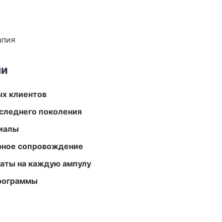
апия
ми
ых клиентов
следнего поколения
риалы
урное сопровождение
аты на каждую ампулу
программы