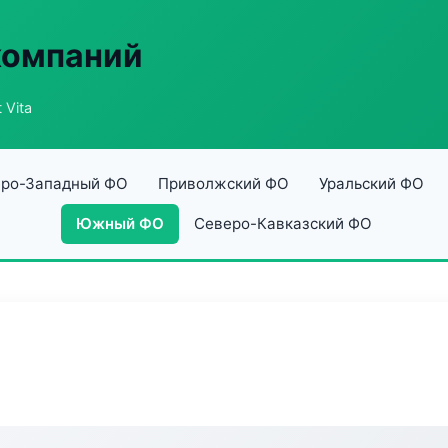
компаний
 Vita
ро-Западный ФО
Приволжский ФО
Уральский ФО
Южный ФО
Северо-Кавказский ФО