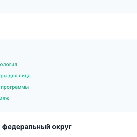
тология
уры для лица
е программы
кияж
 федеральный округ