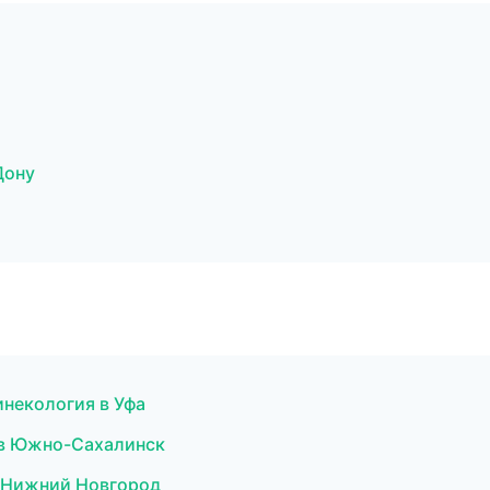
Дону
инекология в Уфа
и в Южно-Сахалинск
в Нижний Новгород