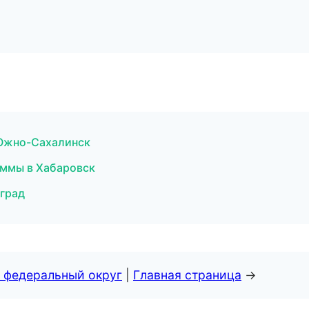
 Южно-Сахалинск
аммы в Хабаровск
оград
 федеральный округ
|
Главная страница
→