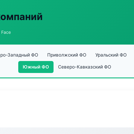
компаний
t Face
ро-Западный ФО
Приволжский ФО
Уральский ФО
Южный ФО
Северо-Кавказский ФО