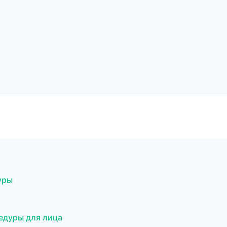
уры
цедуры для лица