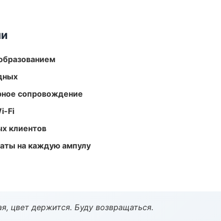
ми
образованием
одных
урное сопровождение
i-Fi
ых клиентов
аты на каждую ампулу
я, цвет держится. Буду возвращаться.