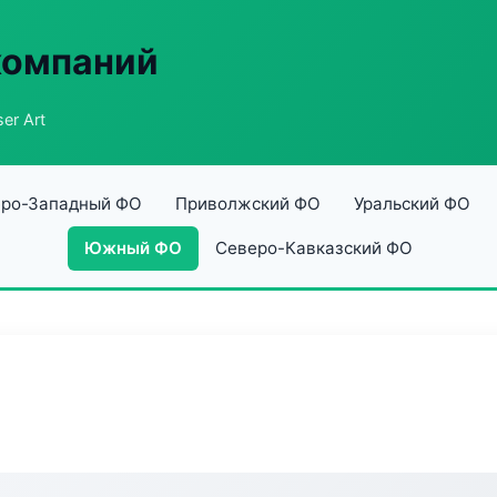
компаний
er Art
ро-Западный ФО
Приволжский ФО
Уральский ФО
Южный ФО
Северо-Кавказский ФО