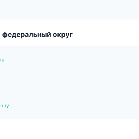
 федеральный округ
ль
Дону