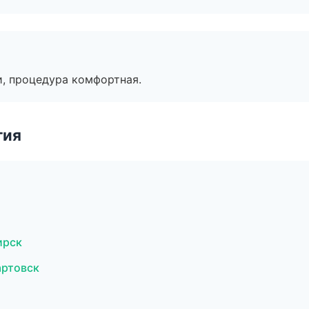
, процедура комфортная.
гия
ирск
артовск