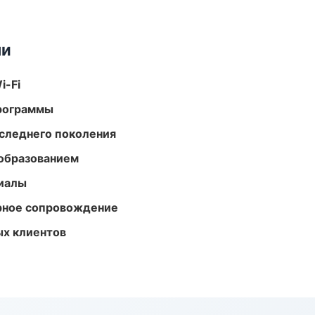
ми
i-Fi
программы
следнего поколения
образованием
риалы
урное сопровождение
ых клиентов