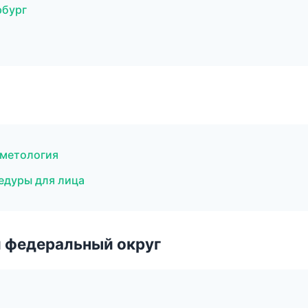
рбург
сметология
едуры для лица
 федеральный округ