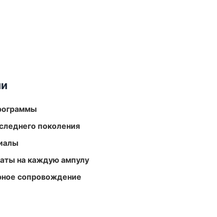
ми
программы
следнего поколения
риалы
аты на каждую ампулу
урное сопровождение