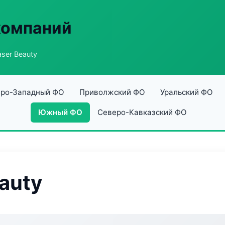
компаний
ser Beauty
ро-Западный ФО
Приволжский ФО
Уральский ФО
Южный ФО
Северо-Кавказский ФО
auty