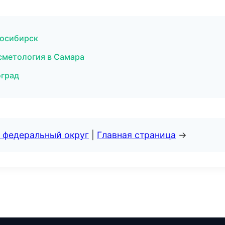
восибирск
сметология в Самара
оград
 федеральный округ
|
Главная страница
→