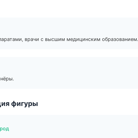
паратами, врачи с высшим медицинским образованием
тнёры.
ция фигуры
ород