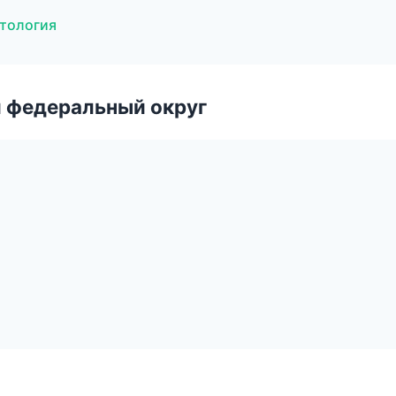
етология
 федеральный округ