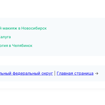
й макияж в Новосибирск
Калуга
логия в Челябинск
альный федеральный округ
|
Главная страница
→