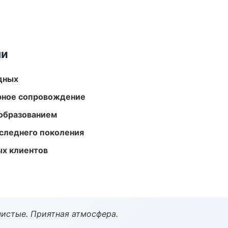
ми
одных
урное сопровождение
образованием
следнего поколения
ых клиентов
чистые. Приятная атмосфера.