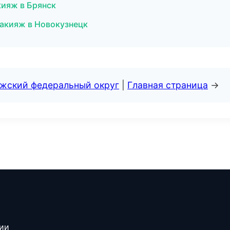
ияж в Брянск
макияж в Новокузнецк
лжский федеральный округ
|
Главная страница
→
сии