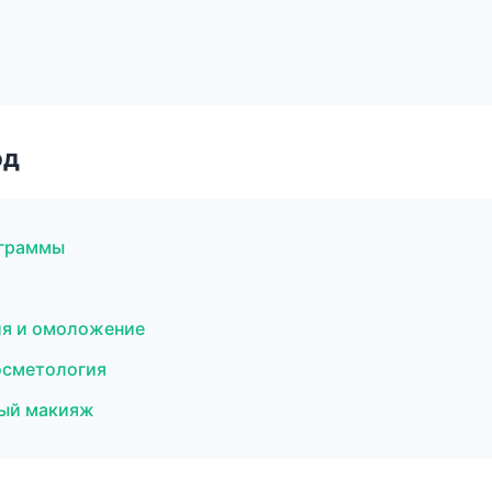
од
ограммы
ция и омоложение
осметология
ный макияж