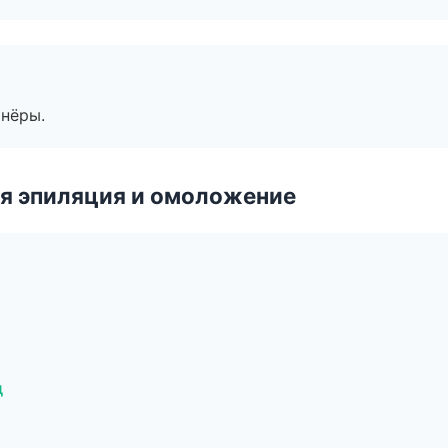
тнёры.
я эпиляция и омоложение
д