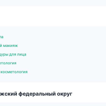
па
ый макияж
дуры для лица
метология
я косметология
лжский федеральный округ