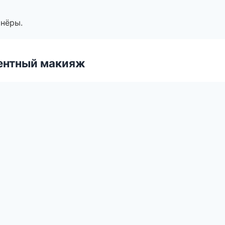
тнёры.
ентный макияж