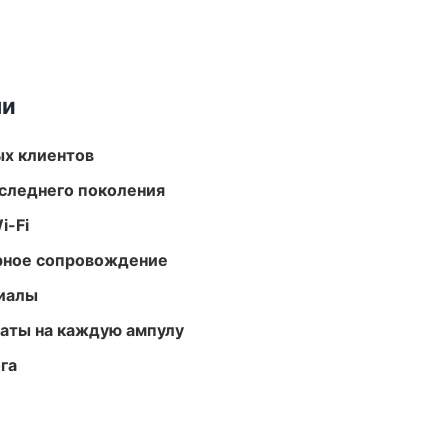
ми
ых клиентов
следнего поколения
i-Fi
урное сопровождение
риалы
аты на каждую ампулу
га