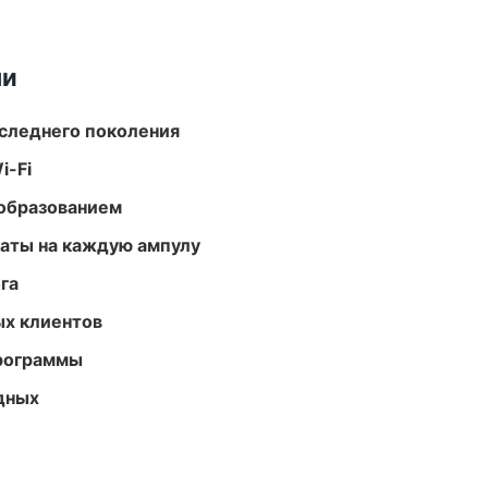
ми
следнего поколения
i-Fi
образованием
аты на каждую ампулу
га
ых клиентов
программы
одных