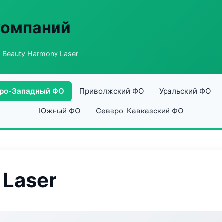
компаний
 Beauty Harmony Laser
ро-Западный ФО
Приволжский ФО
Уральский ФО
Южный ФО
Северо-Кавказский ФО
 Laser