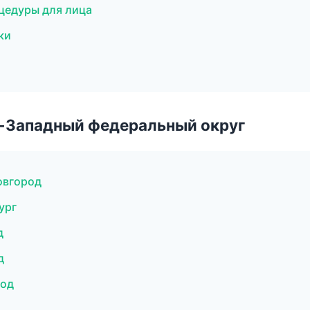
цедуры для лица
ки
о-Западный федеральный округ
овгород
ург
д
д
род