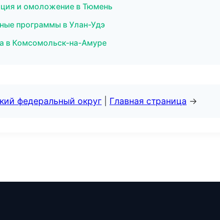
яция и омоложение в Тюмень
ные программы в Улан-Удэ
па в Комсомольск-на-Амуре
ский федеральный округ
|
Главная страница
→