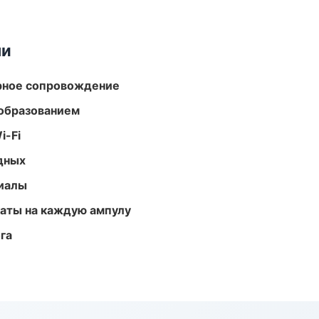
ми
урное сопровождение
образованием
i-Fi
одных
риалы
аты на каждую ампулу
га