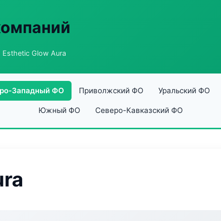
компаний
 Esthetic Glow Aura
ро-Западный ФО
Приволжский ФО
Уральский ФО
Южный ФО
Северо-Кавказский ФО
ura