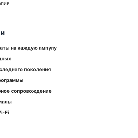
апия
ми
аты на каждую ампулу
одных
следнего поколения
программы
урное сопровождение
риалы
i-Fi