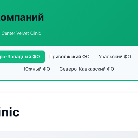
компаний
 Center Velvet Clinic
ро-Западный ФО
Приволжский ФО
Уральский ФО
Южный ФО
Северо-Кавказский ФО
inic