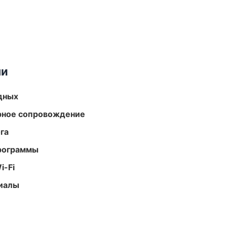
ми
одных
урное сопровождение
га
программы
i-Fi
риалы