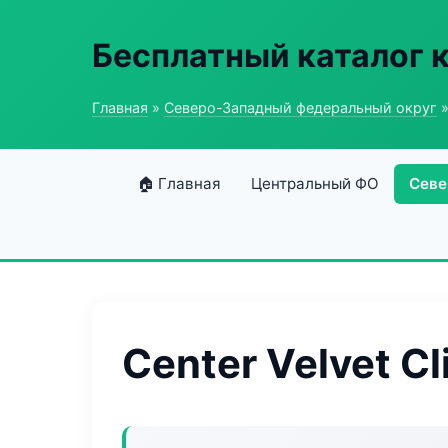
Бесплатный каталог 
Главная
»
Северо-Западный федеральный округ
»
🏠 Главная
Центральный ФО
Севе
Center Velvet Cl