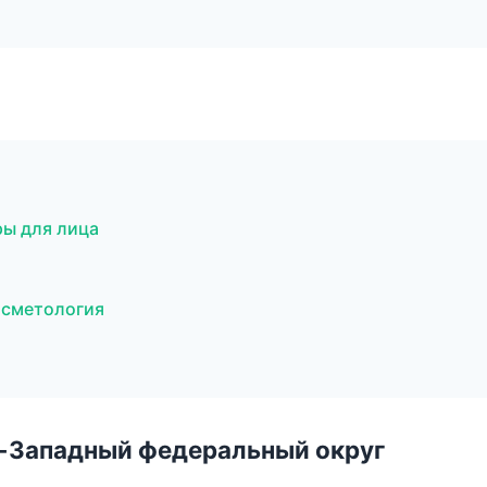
ры для лица
осметология
о-Западный федеральный округ