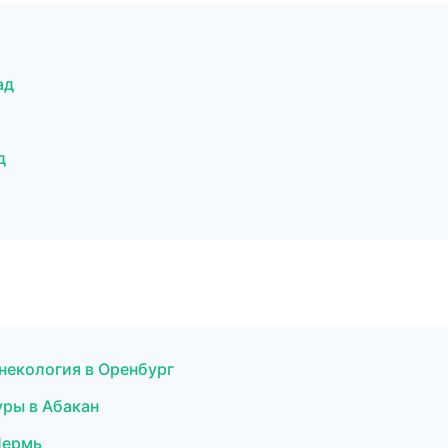
ад
д
инекология в Оренбург
уры в Абакан
 Пермь