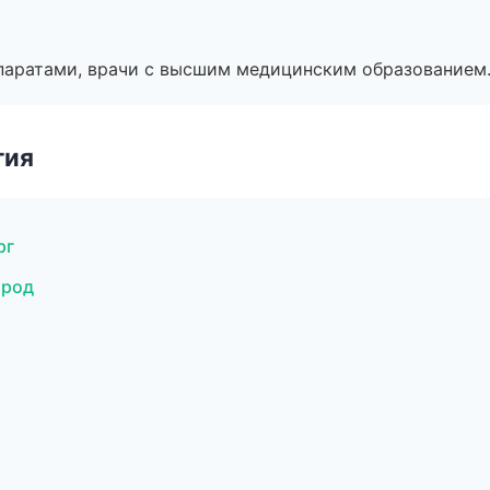
паратами, врачи с высшим медицинским образованием
гия
рг
ород