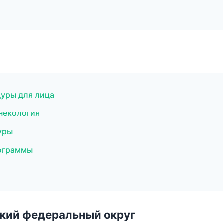
уры для лица
инекология
уры
рограммы
ский федеральный округ