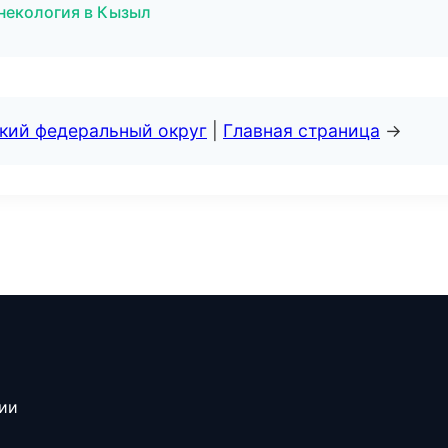
инекология в Кызыл
ский федеральный округ
|
Главная страница
→
сии