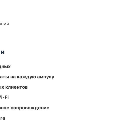
апия
ми
одных
аты на каждую ампулу
ых клиентов
i-Fi
урное сопровождение
га