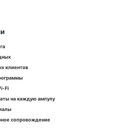
ми
га
одных
ых клиентов
программы
i-Fi
аты на каждую ампулу
риалы
урное сопровождение