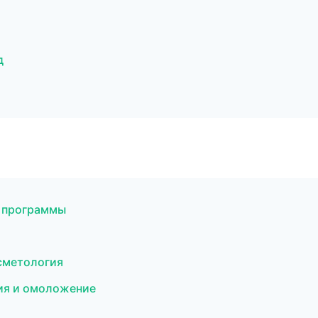
д
е программы
осметология
ция и омоложение