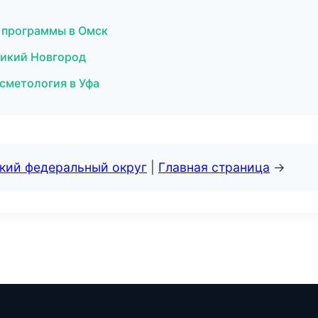
е программы в Омск
ликий Новгород
сметология в Уфа
ский федеральный округ
|
Главная страница
→