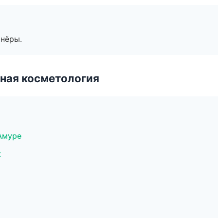
тнёры.
ная косметология
Амуре
к