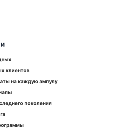
ми
одных
ых клиентов
аты на каждую ампулу
риалы
следнего поколения
га
программы