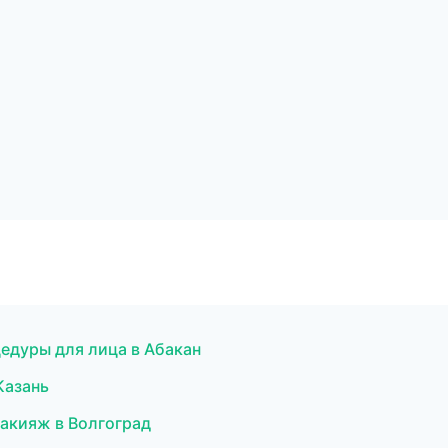
едуры для лица в Абакан
Казань
макияж в Волгоград