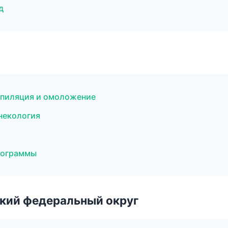
д
 эпиляция и омоложение
инекология
рограммы
ский федеральный округ