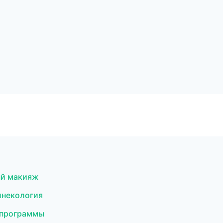
ый макияж
инекология
 программы