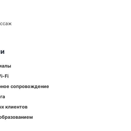
ассаж
ми
риалы
i-Fi
урное сопровождение
га
ых клиентов
образованием