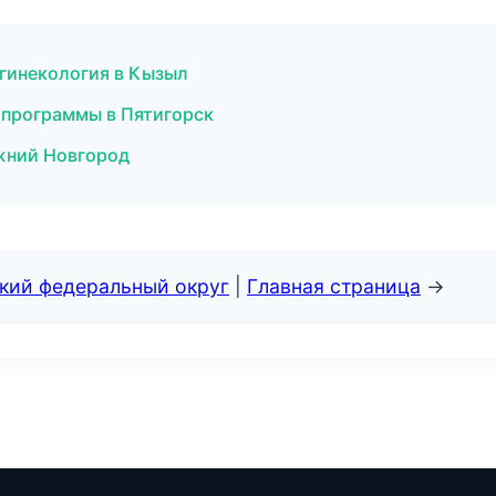
 гинекология в Кызыл
 программы в Пятигорск
ижний Новгород
ский федеральный округ
|
Главная страница
→