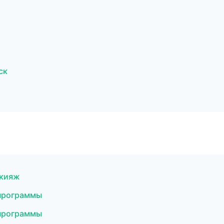
ск
акияж
 программы
 программы