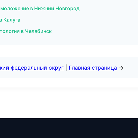
и омоложение в Нижний Новгород
в Калуга
етология в Челябинск
ский федеральный округ
|
Главная страница
→