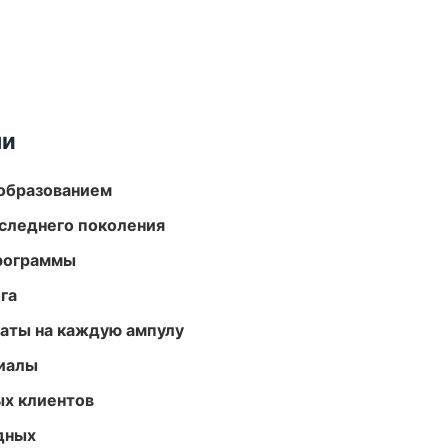
ми
образованием
следнего поколения
программы
га
аты на каждую ампулу
риалы
ых клиентов
одных