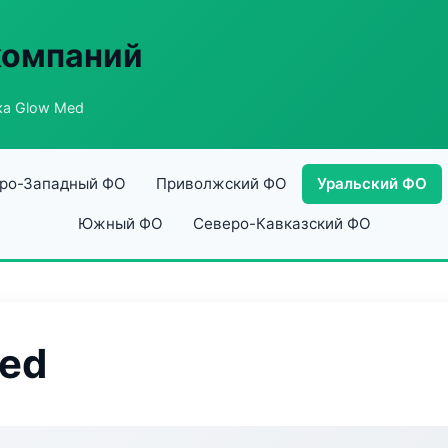
компаний
ка Glow Med
ро-Западный ФО
Приволжский ФО
Уральский ФО
Южный ФО
Северо-Кавказский ФО
Med