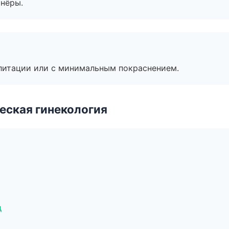
тнёры.
литации или с минимальным покраснением.
еская гинекология
д