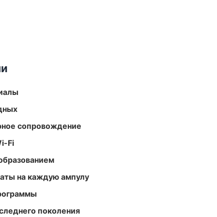
ми
риалы
одных
урное сопровождение
i-Fi
образованием
аты на каждую ампулу
программы
следнего поколения