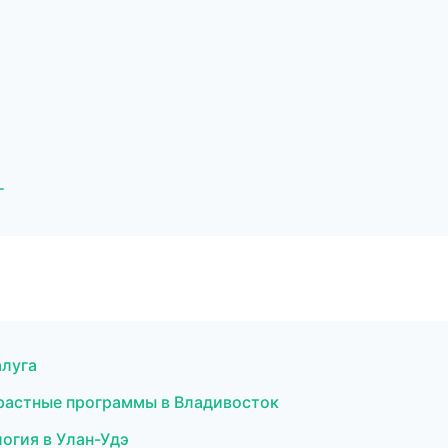
г
алуга
зрастные программы в Владивосток
логия в Улан-Удэ