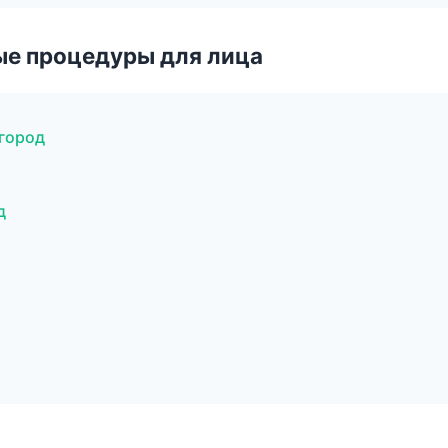
ые процедуры для лица
город
д