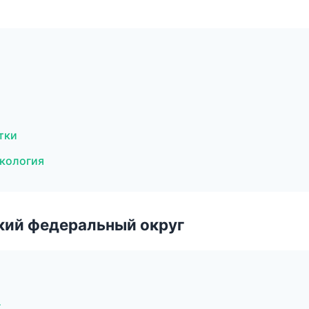
тки
екология
ский федеральный округ
г