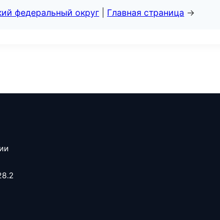
кий федеральный округ
|
Главная страница
→
сии
28.2