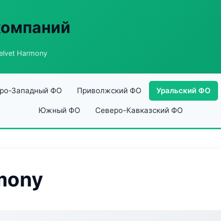
компаний
lvet Harmony
ро-Западный ФО
Приволжский ФО
Уральский ФО
Южный ФО
Северо-Кавказский ФО
mony