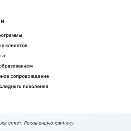
ми
программы
ых клиентов
га
образованием
урное сопровождение
следнего поколения
жа сияет. Рекомендую клинику.