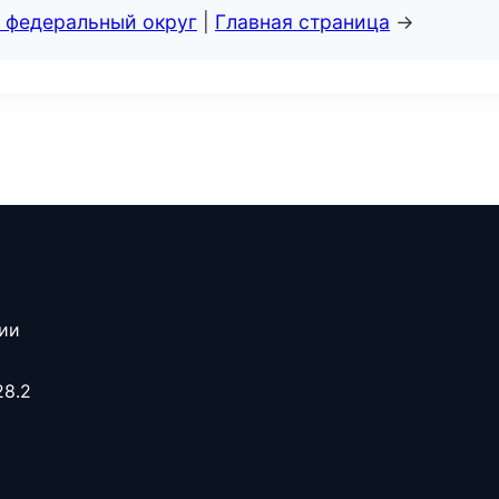
 федеральный округ
|
Главная страница
→
сии
28.2