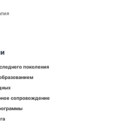
апия
ми
следнего поколения
образованием
одных
урное сопровождение
программы
га