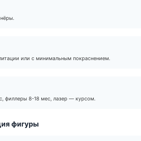
тнёры.
литации или с минимальным покраснением.
с, филлеры 8-18 мес, лазер — курсом.
ция фигуры