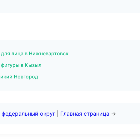
 для лица в Нижневартовск
я фигуры в Кызыл
ликий Новгород
 федеральный округ
|
Главная страница
→