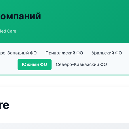
компаний
Med Care
ро-Западный ФО
Приволжский ФО
Уральский ФО
Южный ФО
Северо-Кавказский ФО
re