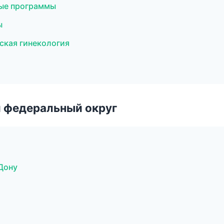
ные программы
ы
еская гинекология
 федеральный округ
Дону