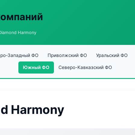
компаний
Diamond Harmony
ро-Западный ФО
Приволжский ФО
Уральский ФО
Южный ФО
Северо-Кавказский ФО
nd Harmony