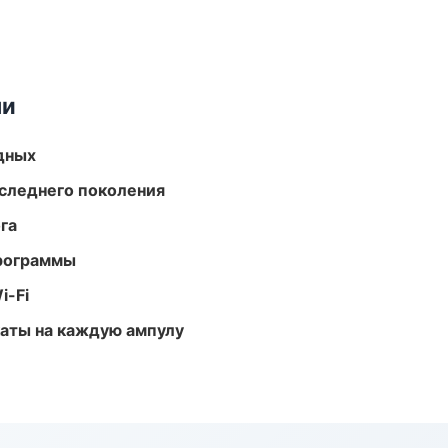
ми
одных
следнего поколения
га
программы
i-Fi
аты на каждую ампулу