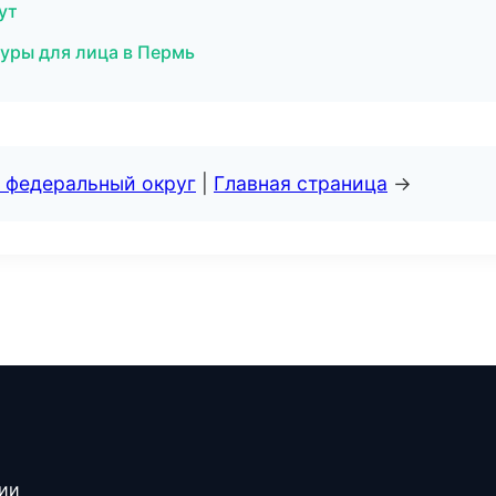
ут
уры для лица в Пермь
 федеральный округ
|
Главная страница
→
сии