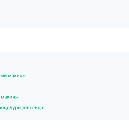
ный макияж
й макияж
роцедуры для лица