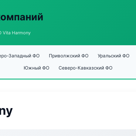
компаний
 Vita Harmony
еро-Западный ФО
Приволжский ФО
Уральский ФО
Южный ФО
Северо-Кавказский ФО
ny