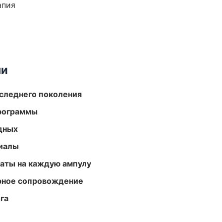
апия
ми
следнего поколения
программы
одных
риалы
аты на каждую ампулу
урное сопровождение
га