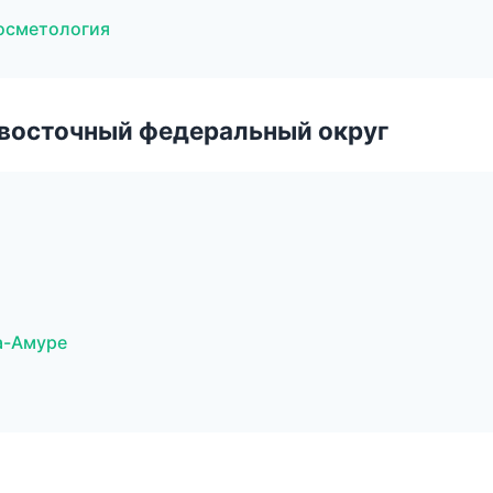
косметология
евосточный федеральный округ
а-Амуре