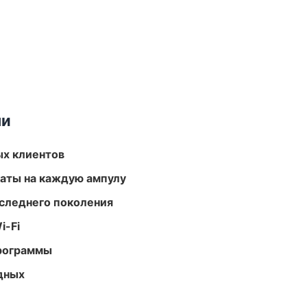
ми
ых клиентов
аты на каждую ампулу
следнего поколения
i-Fi
программы
одных