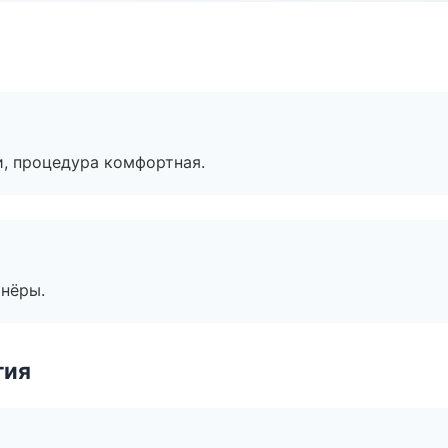
, процедура комфортная.
тнёры.
гия