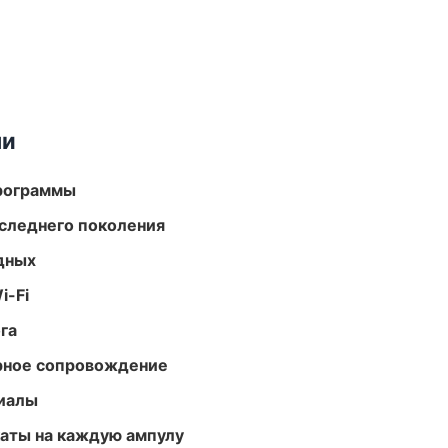
ми
программы
следнего поколения
одных
i-Fi
га
урное сопровождение
риалы
аты на каждую ампулу