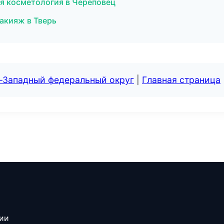
ая косметология в Череповец
акияж в Тверь
о-Западный федеральный округ
|
Главная страница
сии