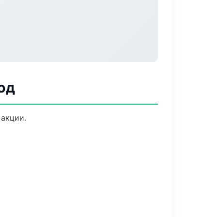
од
 акции.