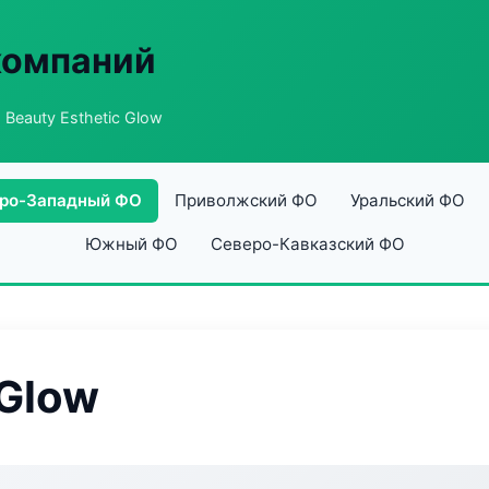
компаний
 Beauty Esthetic Glow
ро-Западный ФО
Приволжский ФО
Уральский ФО
Южный ФО
Северо-Кавказский ФО
 Glow