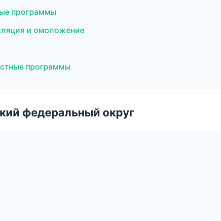
тные программы
пиляция и омоложение
растные программы
ский федеральный округ