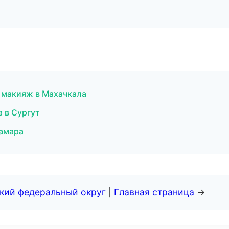
й макияж в Махачкала
а в Сургут
Самара
ский федеральный округ
|
Главная страница
→