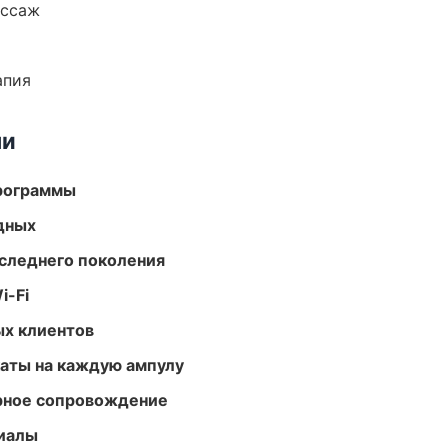
ассаж
апия
ми
программы
одных
следнего поколения
i-Fi
ых клиентов
аты на каждую ампулу
урное сопровождение
риалы