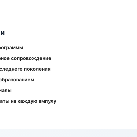
ми
программы
урное сопровождение
следнего поколения
образованием
риалы
аты на каждую ампулу