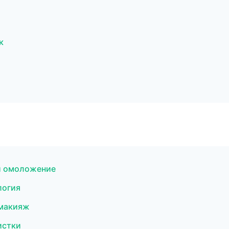
к
 и омоложение
логия
 макияж
истки