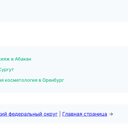
кияж в Абакан
Сургут
я косметология в Оренбург
кий федеральный округ
|
Главная страница
→