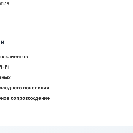
апия
ми
ых клиентов
i-Fi
одных
следнего поколения
урное сопровождение