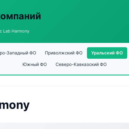
компаний
ic Lab Harmony
ро-Западный ФО
Приволжский ФО
Уральский ФО
Южный ФО
Северо-Кавказский ФО
rmony