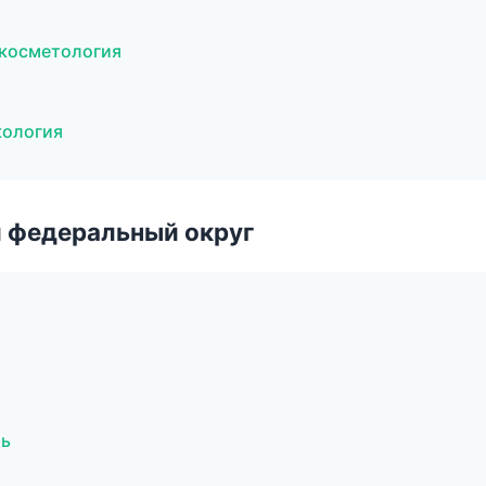
я косметология
кология
 федеральный округ
ль