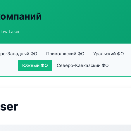
компаний
Glow Laser
ро-Западный ФО
Приволжский ФО
Уральский ФО
Южный ФО
Северо-Кавказский ФО
aser