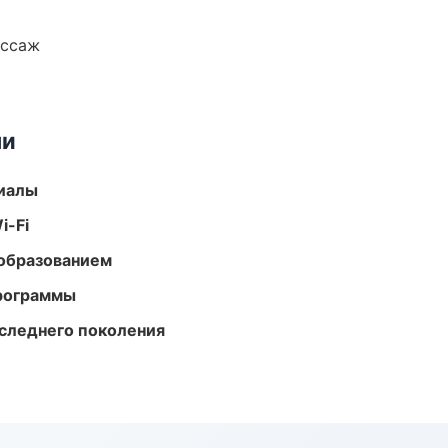
ассаж
ми
риалы
i-Fi
образованием
программы
следнего поколения