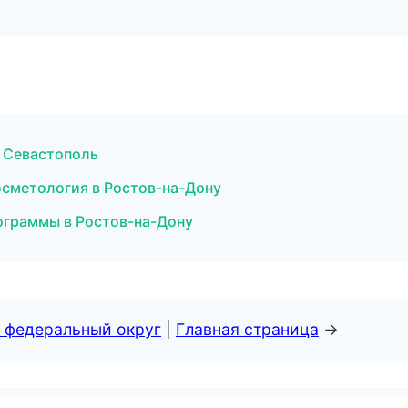
в Севастополь
осметология в Ростов-на-Дону
ограммы в Ростов-на-Дону
 федеральный округ
|
Главная страница
→