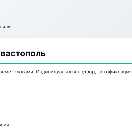
аписи
евастополь
осметологами. Индивидуальный подбор, фотофиксация,
апия