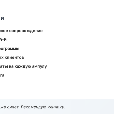
ми
урное сопровождение
i-Fi
программы
ых клиентов
аты на каждую ампулу
га
жа сияет. Рекомендую клинику.