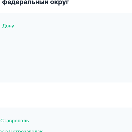
 федеральный округ
а-Дону
в Ставрополь
яж в Петрозаводск