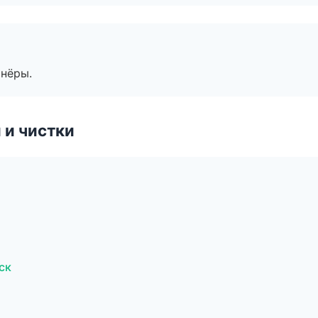
тнёры.
 и чистки
ск