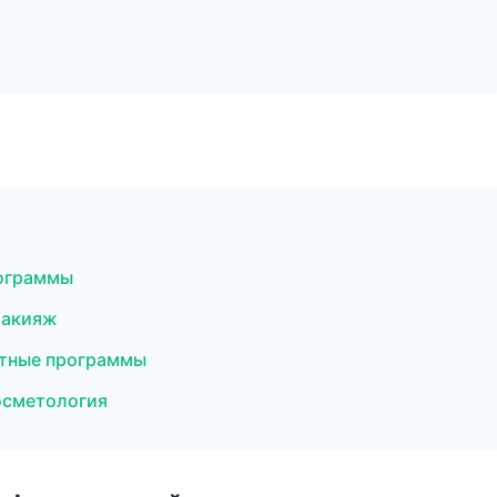
рограммы
макияж
стные программы
осметология