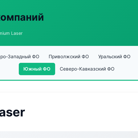
компаний
mium Laser
ро-Западный ФО
Приволжский ФО
Уральский ФО
Южный ФО
Северо-Кавказский ФО
aser