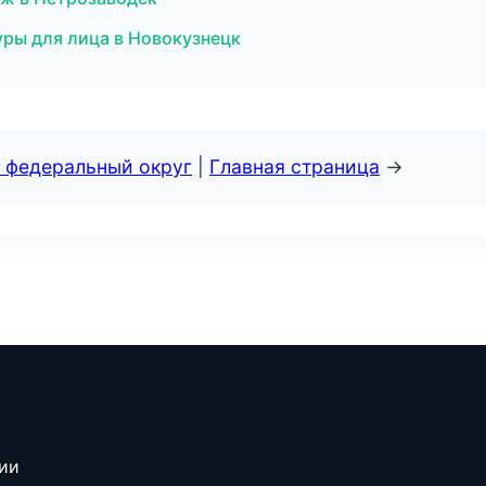
уры для лица в Новокузнецк
 федеральный округ
|
Главная страница
→
сии