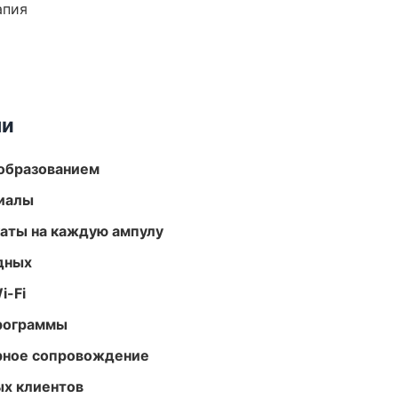
апия
ми
образованием
риалы
аты на каждую ампулу
одных
i-Fi
программы
урное сопровождение
ых клиентов