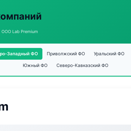
компаний
 ООО Lab Premium
ро-Западный ФО
Приволжский ФО
Уральский ФО
Южный ФО
Северо-Кавказский ФО
um