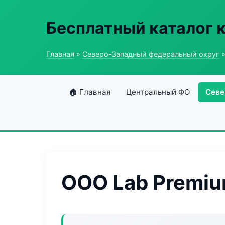
Бесплатный каталог 
Главная
»
Северо-Западный федеральный округ
»
🏠 Главная
Центральный ФО
Севе
ООО Lab Premi