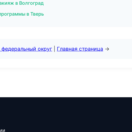
акияж в Волгоград
 программы в Тверь
 федеральный округ
|
Главная страница
→
сии