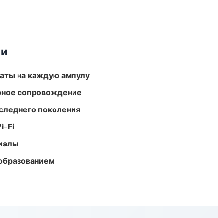
ми
аты на каждую ампулу
урное сопровождение
следнего поколения
i-Fi
риалы
образованием