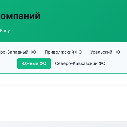
компаний
 Body
ро-Западный ФО
Приволжский ФО
Уральский ФО
Южный ФО
Северо-Кавказский ФО