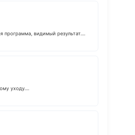
 программа, видимый результат....
му уходу....