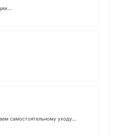
и....
ем самостоятельному уходу....