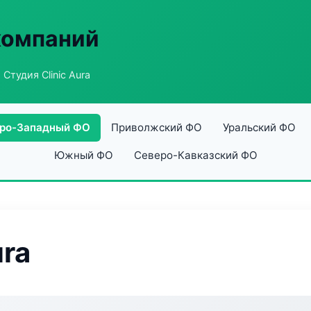
компаний
 Студия Clinic Aura
ро-Западный ФО
Приволжский ФО
Уральский ФО
Южный ФО
Северо-Кавказский ФО
ura