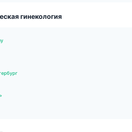
еская гинекология
ну
тербург
ь