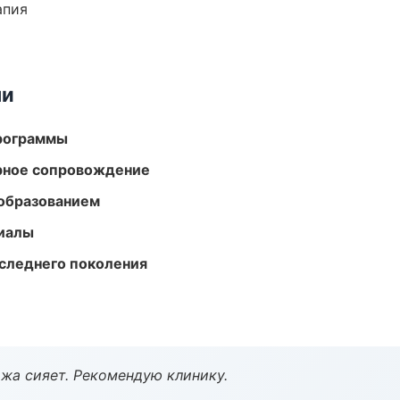
апия
ми
программы
урное сопровождение
образованием
риалы
следнего поколения
жа сияет. Рекомендую клинику.