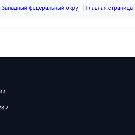
о-Западный федеральный округ
|
Главная страница
сии
28.2