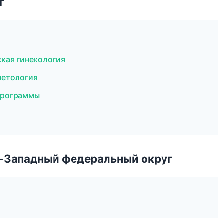
г
ская гинекология
метология
программы
о-Западный федеральный округ