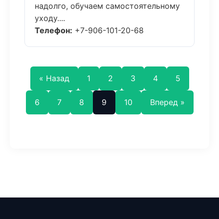
надолго, обучаем самостоятельному
уходу....
Телефон:
+7-906-101-20-68
« Назад
1
2
3
4
5
6
7
8
9
10
Вперед »