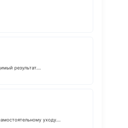
мый результат....
амостоятельному уходу....