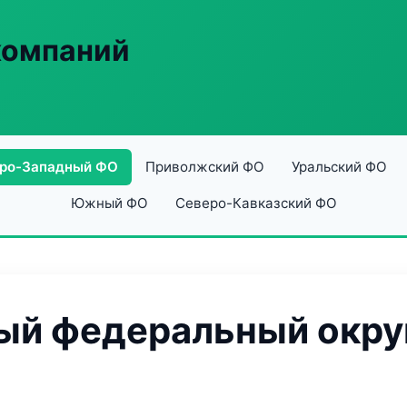
компаний
ро-Западный ФО
Приволжский ФО
Уральский ФО
Южный ФО
Северо-Кавказский ФО
й федеральный округ