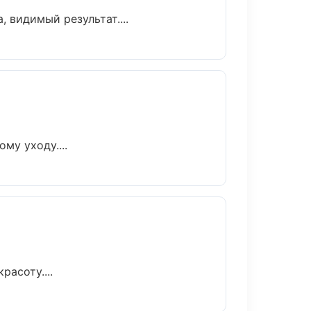
 видимый результат....
му уходу....
асоту....