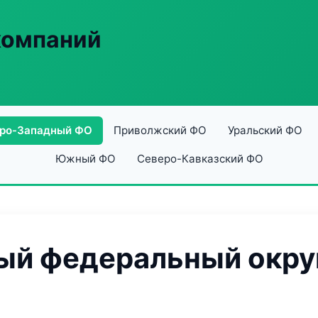
компаний
ро-Западный ФО
Приволжский ФО
Уральский ФО
Южный ФО
Северо-Кавказский ФО
й федеральный округ