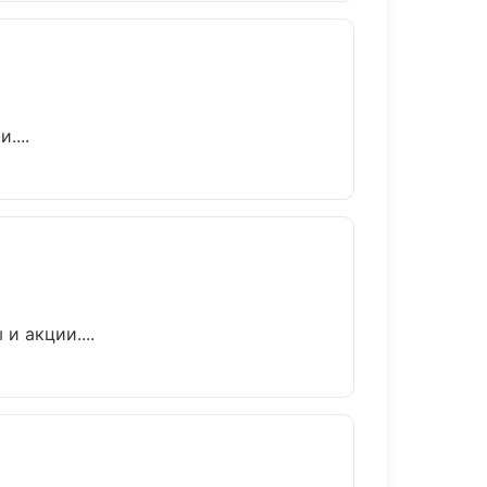
....
и акции....