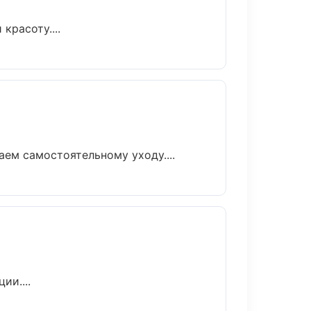
красоту....
ем самостоятельному уходу....
ии....