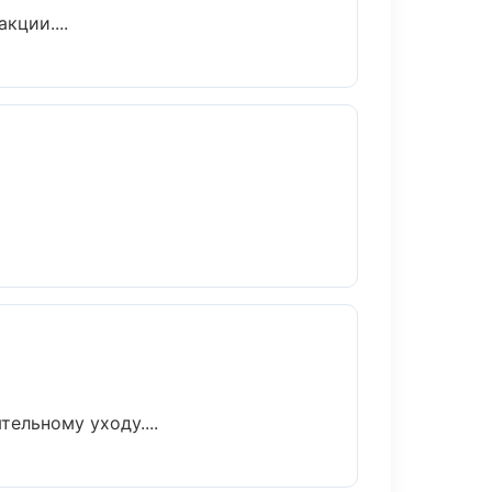
кции....
ельному уходу....